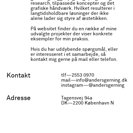
research, tilpassede koncepter og det
grafiske håndværk. Hvilket resulterer i
langtidsholdbare løsninger der ikke
alene lader sig styre af æstetikken.
På websitet finder du en række af mine
udvalgte projekter der viser konkrete
eksempler for min praksis.
Hvis du har uddybende spørgsmål, eller
er interesseret i et samarbejde, så
kontakt mig gerne på mail eller telefon.
Kontakt
tlf—2553 0970
mail—info@andersgerning.dk
instagram—@andersgerning
Adresse
Finn C Peper
Tagensvej 94a
DK—2200 København N
Visuel identitet for
fotograf