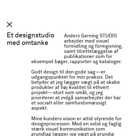
Anders Gerning
INFO
STUDIO
Et designstudio
Anders Gerning STUDIO
arbejder med visuel
med omtanke
formidling og formgivning,
samt tilrettelæggelse af
publikationer som for
eksempel bøger, rapporter og kataloger.
Godt design til den gode sag—er
udgangspunktet for min praksis. Det
betyder at jeg lægger vægt på at skabe
produkter af høj kvalitet til ethvert
projekt—stort som småt, og jeg
prioriterer at indgå samarbejder der har
Slide 2 of 8.
et socialt eller samfundsmæssigt
aspekt.
Mine kunders vision er altid styrende for
designprocessen. Med en solid og faglig
stærk visuel kommunikation som
grundlag lægger jeg vægt på grundig