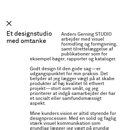
Anders Gerning
INFO
STUDIO
Et designstudio
Anders Gerning STUDIO
arbejder med visuel
med omtanke
formidling og formgivning,
samt tilrettelæggelse af
publikationer som for
eksempel bøger, rapporter og kataloger.
Godt design til den gode sag—er
udgangspunktet for min praksis. Det
betyder at jeg lægger vægt på at skabe
produkter af høj kvalitet til ethvert
projekt—stort som småt, og jeg
prioriterer at indgå samarbejder der har
et socialt eller samfundsmæssigt
Nedrakket til
aspekt.
Bogen
Nedrakket til skrift
af
forfatter Hans Otto
skrift
Mine kunders vision er altid styrende for
Jørgensen er en forlængelse
designprocessen. Med en solid og faglig
og bearbejdning af hans
Skulpturelt bogværk
stærk visuel kommunikation som
bagkatalog. Målet med
grundlag lægger jeg vægt på grundig
udgivelsen var at opnår en