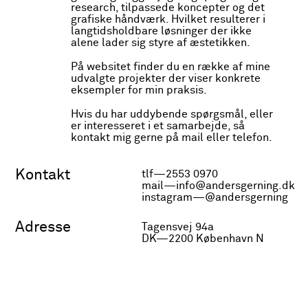
research, tilpassede koncepter og det
symbiose mellem form og tekst og
grafiske håndværk. Hvilket resulterer i
herved skabe et skulpturelt værk. Det
langtidsholdbare løsninger der ikke
skete i et tæt samarbejde mellem
alene lader sig styre af æstetikken.
forfatter og jeg, hvor det grafiske udtryk
og manuskript undergik løbende
forandring som processen skred frem.
På websitet finder du en række af mine
udvalgte projekter der viser konkrete
eksempler for min praksis.
Et af bogens vigtige visuelle greb de
skrevne bånd der løber på kryds og
tværs af opslagene og nærmest løfter sig
Hvis du har uddybende spørgsmål, eller
fra siden. For at underbygge grebet, er
er interesseret i et samarbejde, så
båndene trykt henover bogens kanter, så
kontakt mig gerne på mail eller telefon.
de fortsætter udover siden og
manifestere sig i tre dimensioner.
Kontakt
Omslaget er desuden lavet med
tlf—2553 0970
udgangspunkt i en af forfatters collager,
mail—info@andersgerning.dk
med ønsket om et let genkendeligt og
instagram—@andersgerning
simpelt grafisk udtryk.
Adresse
Tagensvej 94a
DK—2200 København N
Forlaget Gladiator
2019