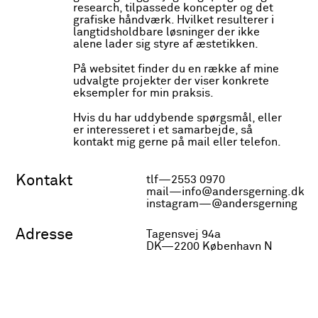
research, tilpassede koncepter og det
direkte og skarpe tilgang til mediet, hans
grafiske håndværk. Hvilket resulterer i
danske ophav og kærlighed til det
langtidsholdbare løsninger der ikke
analoge fotografi.
alene lader sig styre af æstetikken.
Finns visitkort tager udgangspunkt i
På websitet finder du en række af mine
mellemformatet med en glossy forside
udvalgte projekter der viser konkrete
og en mat bagside ligesom klassisk
eksempler for min praksis.
fotopapir.
Hvis du har uddybende spørgsmål, eller
Websitet kan besøges
her.
er interesseret i et samarbejde, så
kontakt mig gerne på mail eller telefon.
Lavet i samarbejde med Tor S. J.
Kontakt
tlf—2553 0970
mail—info@andersgerning.dk
instagram—@andersgerning
Finn C Peper
2021
Adresse
Tagensvej 94a
DK—2200 København N