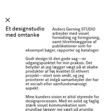
Anders Gerning
INFO
STUDIO
Et designstudio
Anders Gerning STUDIO
arbejder med visuel
med omtanke
formidling og formgivning,
samt tilrettelæggelse af
publikationer som for
eksempel bøger, rapporter og kataloger.
Godt design til den gode sag—er
udgangspunktet for min praksis. Det
betyder at jeg lægger vægt på at skabe
produkter af høj kvalitet til ethvert
projekt—stort som småt, og jeg
prioriterer at indgå samarbejder der har
et socialt eller samfundsmæssigt
Finn C Peper
aspekt.
Finn Peper arbejder
internationalt med fotografi
Visuel identitet for
Mine kunders vision er altid styrende for
og video for kunder som
fotograf
designprocessen. Med en solid og faglig
Another Aspect, Vogue,
stærk visuel kommunikation som
Ganni, Tekla og Numero.
grundlag lægger jeg vægt på grundig
Identiteten afspejler hans