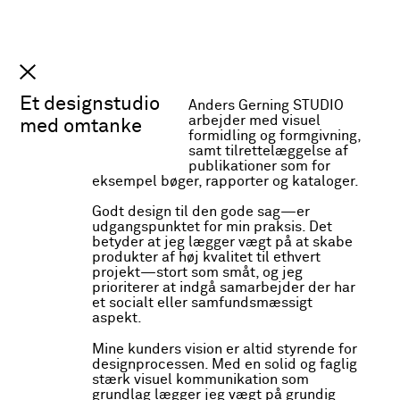
Anders Gerning
INFO
STUDIO
Et designstudio
Anders Gerning STUDIO
arbejder med visuel
med omtanke
formidling og formgivning,
samt tilrettelæggelse af
publikationer som for
eksempel bøger, rapporter og kataloger.
Godt design til den gode sag—er
udgangspunktet for min praksis. Det
betyder at jeg lægger vægt på at skabe
produkter af høj kvalitet til ethvert
projekt—stort som småt, og jeg
prioriterer at indgå samarbejder der har
et socialt eller samfundsmæssigt
DSB Byen
aspekt.
Publikation og udstilling der
undersøger jernbaneterrænet
Antropologisk fotobog
Mine kunders vision er altid styrende for
Otto Busses Vej i København
og udstilling
designprocessen. Med en solid og faglig
også kendt i folkemunde som
stærk visuel kommunikation som
DSB Byen
. Projektet forsøger
grundlag lægger jeg vægt på grundig
at igennem fotografi,