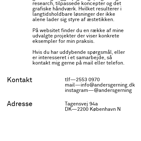
research, tilpassede koncepter og det
historisk materiale og interviews at
grafiske håndværk. Hvilket resulterer i
dokumentere brugen af industriområdet i
langtidsholdbare løsninger der ikke
forskellige stadier af dets over 100-årige
alene lader sig styre af æstetikken.
eksistens. Fra dets storhedstid som
statsbanernes centralværksted til brug
som rekreativt område for graffitimalere
På websitet finder du en række af mine
og midlertidig bolig for hjemløse sjæle.
udvalgte projekter der viser konkrete
eksempler for min praksis.
Fotobogen er udgivet i en 1. og 2. udgave,
og projektet er lavet i samarbejde med
Hvis du har uddybende spørgsmål, eller
Martin Ransby og Rasmus Folehave
er interesseret i et samarbejde, så
Hansen.
kontakt mig gerne på mail eller telefon.
Ransby Editions
2015
Kontakt
tlf—2553 0970
2016
mail—info@andersgerning.dk
2018
instagram—@andersgerning
Adresse
Tagensvej 94a
DK—2200 København N